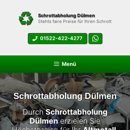
Zum
Inhalt
Schrottabholung Dülmen
springen
Stehts faire Preise für Ihren Schrott
01522-422-4277
Menü
Schrottabholung Dülmen
Durch
Schrottabholung
Dülmen
erzielen Sie
Höchstpreise für Ihr
Altmetall
.