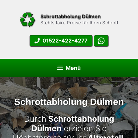
Zum
Inhalt
Schrottabholung Dülmen
springen
Stehts faire Preise für Ihren Schrott
01522-422-4277
Menü
Schrottabholung Dülmen
Durch
Schrottabholung
Dülmen
erzielen Sie
Höchstpreise für Ihr
Altmetall
.